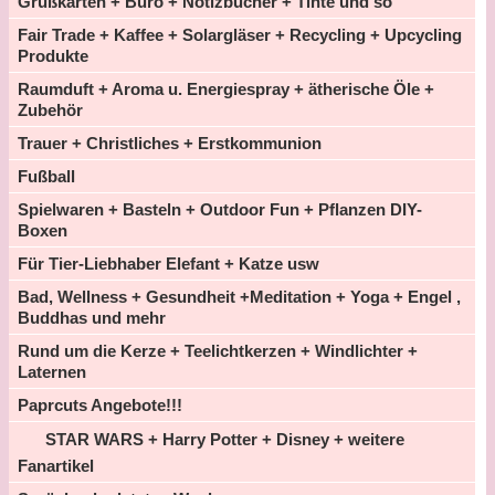
Grußkarten + Büro + Notizbücher + Tinte und so
Fair Trade + Kaffee + Solargläser + Recycling + Upcycling
Produkte
Raumduft + Aroma u. Energiespray + ätherische Öle +
Zubehör
Trauer + Christliches + Erstkommunion
Fußball
Spielwaren + Basteln + Outdoor Fun + Pflanzen DIY-
Boxen
Für Tier-Liebhaber Elefant + Katze usw
Bad, Wellness + Gesundheit +Meditation + Yoga + Engel ,
Buddhas und mehr
Rund um die Kerze + Teelichtkerzen + Windlichter +
Laternen
Paprcuts Angebote!!!
STAR WARS + Harry Potter + Disney + weitere
Fanartikel