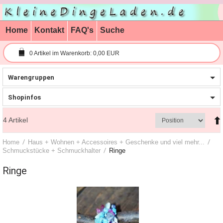
Home
Kontakt
FAQ's
Suche
0
Artikel im Warenkorb:
0,00 EUR
Warengruppen
Shopinfos
4
Artikel
Home
Haus + Wohnen + Accessoires + Geschenke und viel mehr...
Schmuckstücke + Schmuckhalter
Ringe
Ringe