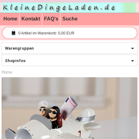
Home
Kontakt
FAQ's
Suche
0
Artikel im Warenkorb:
0,00 EUR
Warengruppen
Shopinfos
Home