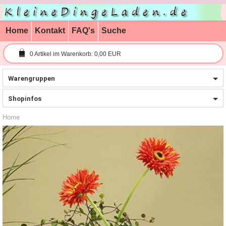
Home
Kontakt
FAQ's
Suche
0
Artikel im Warenkorb:
0,00 EUR
Warengruppen
Shopinfos
Home